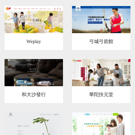
Weplay
弓城弓箭館
和大沙發行
華陀扶元堂