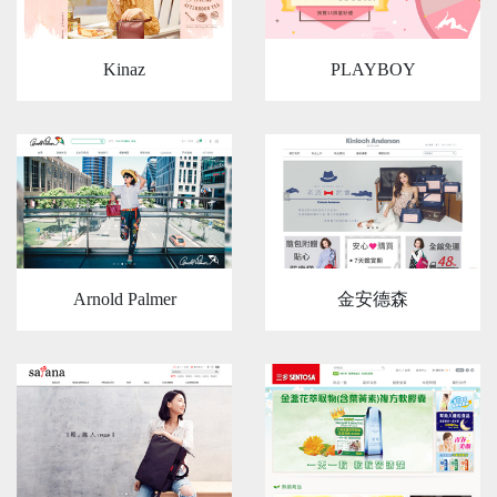
Kinaz
PLAYBOY
Arnold Palmer
金安德森